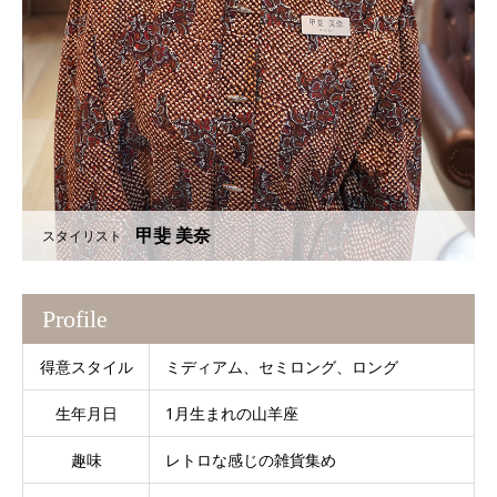
甲斐 美奈
スタイリスト
Profile
得意スタイル
ミディアム、セミロング、ロング
生年月日
1月生まれの山羊座
趣味
レトロな感じの雑貨集め