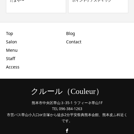
たまや〜
ポイントケアスティック
Top
Blog
Salon
Contact
Menu
Staff
Access
クルール（Couleur）
熊本市中央区帯山３-35-1 ラフィーネ帯山1F
TEL 096-384-1263
市営バス帯山小入口or京塚から徒歩2分平安祭典熊本会館、熊本皮ふ科近く
です。