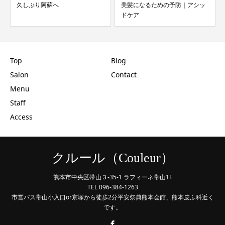
久しぶり阿蘇へ
美髪になるための予防｜アシッ
ドケア
Top
Blog
Salon
Contact
Menu
Staff
Access
クルール（Couleur）
熊本市中央区帯山３-35-1 ラフィーネ帯山1F
TEL 096-384-1263
市営バス帯山小入口or京塚から徒歩2分平安祭典熊本会館、熊本皮ふ科近く
です。