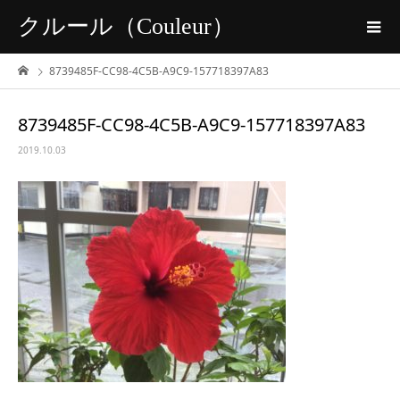
クルール（Couleur）
8739485F-CC98-4C5B-A9C9-157718397A83
8739485F-CC98-4C5B-A9C9-157718397A83
2019.10.03